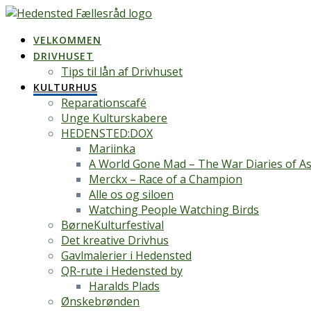
Skip
to
VELKOMMEN
content
DRIVHUSET
Tips til lån af Drivhuset
KULTURHUS
Reparationscafé
Unge Kulturskabere
HEDENSTED:DOX
Mariinka
A World Gone Mad – The War Diaries of As
Merckx – Race of a Champion
Alle os og siloen
Watching People Watching Birds
BørneKulturfestival
Det kreative Drivhus
Gavlmalerier i Hedensted
QR-rute i Hedensted by
Haralds Plads
Ønskebrønden