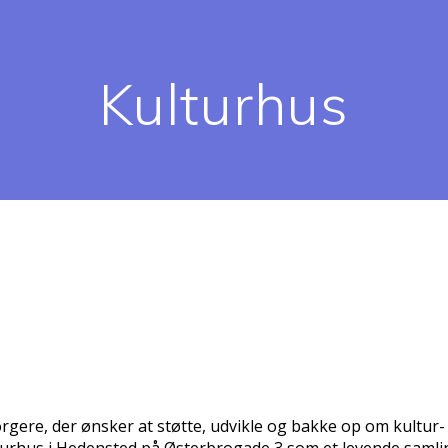
Kulturhus
gere, der ønsker at støtte, udvikle og bakke op om kultur-
turhus i Hedensted på Østerbrogade 3 som et levende samli