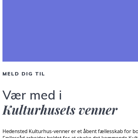
MELD DIG TIL
Vær med i
Kulturhusets venner
Hedensted Kulturhus-venner er et åbent fællesskab for bor
Fællesråd arbejder holdet for at styrke det kommende Kul