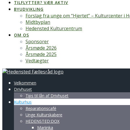
TILFLYTTER? VÆR AKTIV
BYUDVIKLING
Forslag fra unge om “Hjertet” – Kulturcenter i 
Midtbyplan
Hedensted Kulturcentrum
OM OS
Sponsorer
Årsmøde 2026
Årsmøde 2025
Vedtægter
Velkommen
Drivhuset
Tips til lån af Drivhuset
Kulturhus
Reparationscafé
Unge Kulturskabere
HEDENSTED:DOX
Mariinka