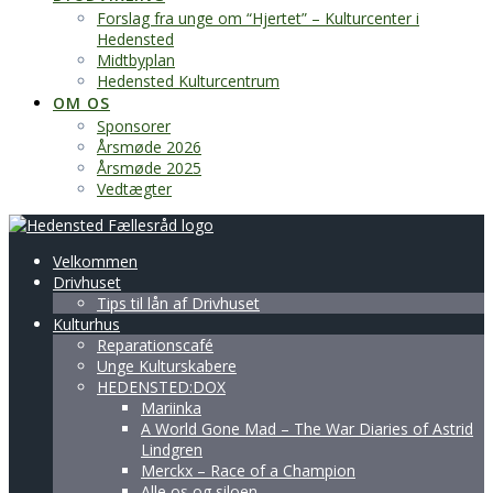
Forslag fra unge om “Hjertet” – Kulturcenter i
Hedensted
Midtbyplan
Hedensted Kulturcentrum
OM OS
Sponsorer
Årsmøde 2026
Årsmøde 2025
Vedtægter
Velkommen
Drivhuset
Tips til lån af Drivhuset
Kulturhus
Reparationscafé
Unge Kulturskabere
HEDENSTED:DOX
Mariinka
A World Gone Mad – The War Diaries of Astrid
Lindgren
Merckx – Race of a Champion
Alle os og siloen