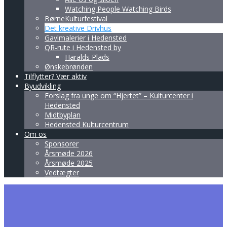
Watching People Watching Birds
BørneKulturfestival
Det kreative Drivhus
Gavlmalerier i Hedensted
QR-rute i Hedensted by
Haralds Plads
Ønskebrønden
Tilflytter? Vær aktiv
Byudvikling
Forslag fra unge om “Hjertet” – Kulturcenter i
Hedensted
Midtbyplan
Hedensted Kulturcentrum
Om os
Sponsorer
Årsmøde 2026
Årsmøde 2025
Vedtægter