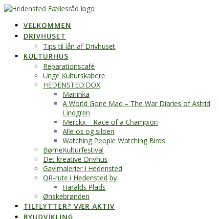
Skip
to
VELKOMMEN
content
DRIVHUSET
Tips til lån af Drivhuset
KULTURHUS
Reparationscafé
Unge Kulturskabere
HEDENSTED:DOX
Mariinka
A World Gone Mad – The War Diaries of Astrid
Lindgren
Merckx – Race of a Champion
Alle os og siloen
Watching People Watching Birds
BørneKulturfestival
Det kreative Drivhus
Gavlmalerier i Hedensted
QR-rute i Hedensted by
Haralds Plads
Ønskebrønden
TILFLYTTER? VÆR AKTIV
BYUDVIKLING