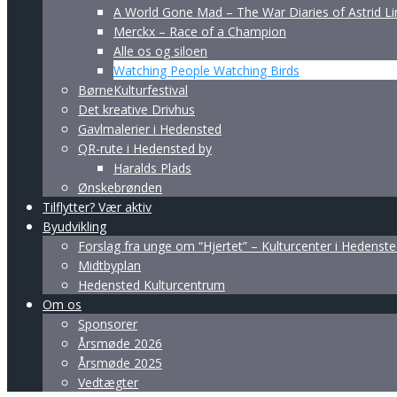
A World Gone Mad – The War Diaries of Astrid L
Merckx – Race of a Champion
Alle os og siloen
Watching People Watching Birds
BørneKulturfestival
Det kreative Drivhus
Gavlmalerier i Hedensted
QR-rute i Hedensted by
Haralds Plads
Ønskebrønden
Tilflytter? Vær aktiv
Byudvikling
Forslag fra unge om “Hjertet” – Kulturcenter i Hedenst
Midtbyplan
Hedensted Kulturcentrum
Om os
Sponsorer
Årsmøde 2026
Årsmøde 2025
Vedtægter