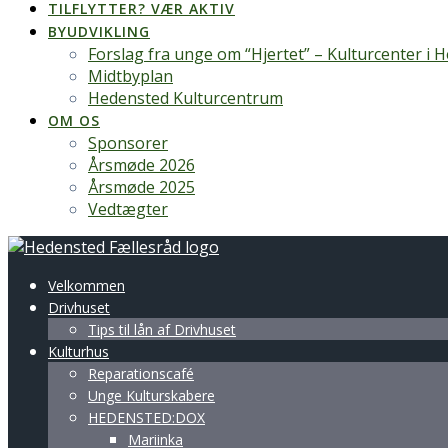
TILFLYTTER? VÆR AKTIV
BYUDVIKLING
Forslag fra unge om “Hjertet” – Kulturcenter i 
Midtbyplan
Hedensted Kulturcentrum
OM OS
Sponsorer
Årsmøde 2026
Årsmøde 2025
Vedtægter
Velkommen
Drivhuset
Tips til lån af Drivhuset
Kulturhus
Reparationscafé
Unge Kulturskabere
HEDENSTED:DOX
Mariinka