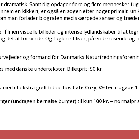
r dramatisk. Samtidig opdager flere og flere mennesker fugl
se gennem en kikkert, er også en søgen efter noget primalt, 
 om man forlader biografen med skærpede sanser og træder 
filmen visuelle billeder og intense lydlandskaber til at tegn
ive og det at forsvinde. Og fuglene bliver, på en berusende o
 naturvejleder og formand for Danmarks Naturfredningsforen
s med danske undertekster. Billetpris: 50 kr.
 med et ekstra godt tilbud hos
Cafe Cozy, Østerbrogade 1
rger
(undtagen bernaise burger) til kun
100 kr
. – normalpri