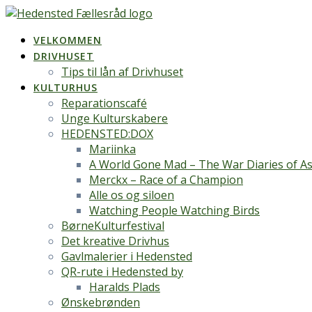
Skip
to
VELKOMMEN
content
DRIVHUSET
Tips til lån af Drivhuset
KULTURHUS
Reparationscafé
Unge Kulturskabere
HEDENSTED:DOX
Mariinka
A World Gone Mad – The War Diaries of As
Merckx – Race of a Champion
Alle os og siloen
Watching People Watching Birds
BørneKulturfestival
Det kreative Drivhus
Gavlmalerier i Hedensted
QR-rute i Hedensted by
Haralds Plads
Ønskebrønden